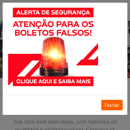
Previous
Nex
Fechar
Serviços
Sua obra bem executada, com materiais de
qualidade e profissionalismo. Conheça os